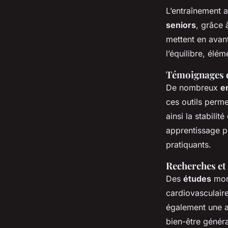
L’entraînement 
seniors
, grâce 
mettent en avant
l’équilibre, élé
Témoignages d
De nombreux
e
ces outils perme
ainsi la stabilit
apprentissage pr
pratiquants.
Recherches et 
Des
études
mont
cardiovasculair
également une au
bien-être généra