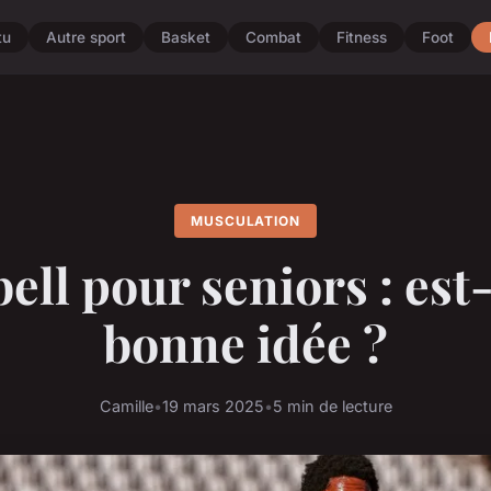
tu
Autre sport
Basket
Combat
Fitness
Foot
MUSCULATION
bell pour seniors : est
bonne idée ?
Camille
•
19 mars 2025
•
5 min de lecture