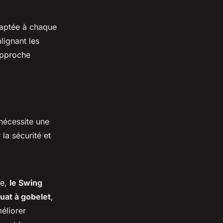
aptée à chaque
lignant les
 approche
nécessite une
la sécurité et
le,
le Swing
uat à gobelet
,
méliorer