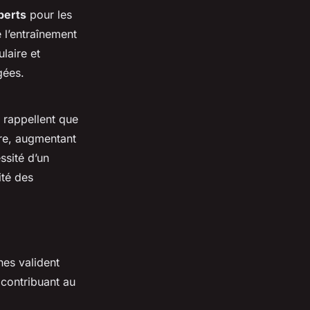
perts
pour les
 l’entraînement
laire et
gées.
ls rappellent que
ure, augmentant
essité d’un
ité des
hes valident
 contribuant au