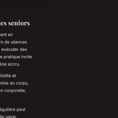
les seniors
ent en
urs de séances
r exécuter des
 pratique incite
éral accru.
bilité et
emble du corps,
on corporelle,
égulière peut
lle saine.