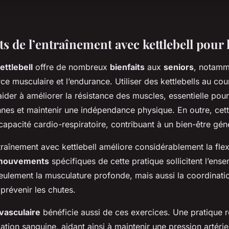
ts de l’entraînement avec kettlebell pour 
ettlebell
offre de nombreux
bienfaits
aux
seniors
, notamm
rce musculaire et l’endurance. Utiliser des kettlebells au co
aider à améliorer la résistance des muscles, essentielle pou
nes et maintenir une indépendance physique. En outre, cette
capacité cardio-respiratoire, contribuant à un bien-être gén
ntraînement avec kettlebell améliore considérablement la flexi
mouvements
spécifiques de cette pratique sollicitent l’ens
seulement la musculature profonde, mais aussi la coordinati
 prévenir les chutes.
vasculaire
bénéficie aussi de ces exercices. Une pratique r
lation sanguine, aidant ainsi à maintenir une pression artérie