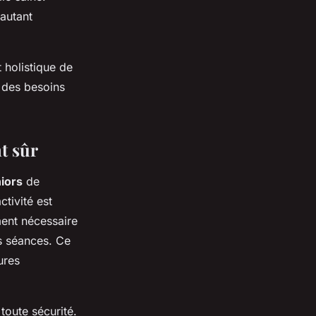
 autant
 holistique de
à des besoins
t sûr
iors
de
tivité est
ment nécessaire
es séances. Ce
ures
toute sécurité.