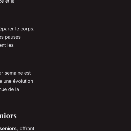
e et la
parer le corps.
des pauses
ent les
par semaine est
e une évolution
nue de la
eniors
seniors
, offrant